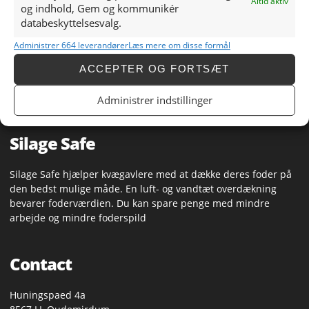
voor de boeren niet een top seizoen met weinig snedes
Altid aktiv
og indhold, Gem og kommunikér
en lage opbrengsten. We zullen nog moeten afwachten
databeskyttelsesvalg.
hoe de maisoogst zal verlopen. Alles hangt af van de
komende weken: gaat het regenen of blijft het droog?
Administrer 664 leverandører
Læs mere om disse formål
ACCEPTER OG FORTSÆT
Administrer indstillinger
Silage Safe
Silage Safe hjælper kvægavlere med at dække deres foder på
den bedst mulige måde. En luft- og vandtæt overdækning
bevarer foderværdien. Du kan spare penge med mindre
arbejde og mindre foderspild
Contact
Huningspaed 4a