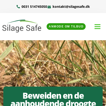
0031 514745050
kontakt@silagesafe.dk
ANMODE OM TILBUD
Beweiden en de
aanhoudende droogte