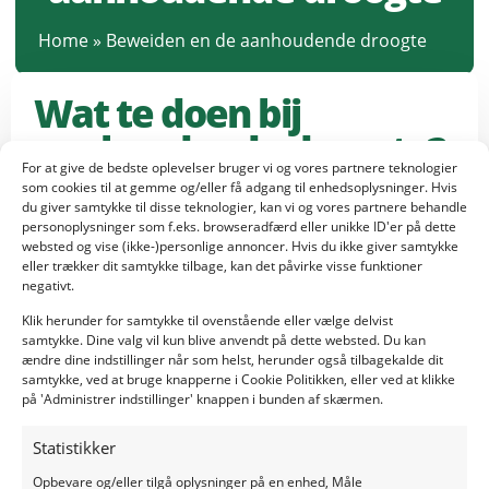
Home
»
Beweiden en de aanhoudende droogte
Wat te doen bij
aanhoudende droogte?
For at give de bedste oplevelser bruger vi og vores partnere teknologier
som cookies til at gemme og/eller få adgang til enhedsoplysninger. Hvis
du giver samtykke til disse teknologier, kan vi og vores partnere behandle
Ook de landbouw heeft het zwaar te verduren.
personoplysninger som f.eks. browseradfærd eller unikke ID'er på dette
Melkveehouders die weidemelk leveren, moeten soms
websted og vise (ikke-)personlige annoncer. Hvis du ikke giver samtykke
lastige keuzes maken. De percelen beginnen op veel
eller trækker dit samtykke tilbage, kan det påvirke visse funktioner
plekken bruin te worden en het gras is voor het vee
negativt.
minder smakelijk. Daar komt bij dat beweiden op zulke
Klik herunder for samtykke til ovenstående eller vælge delvist
percelen niet bevorderlijk kan zijn voor de groei van
samtykke. Dine valg vil kun blive anvendt på dette websted. Du kan
nieuwe grassen. De structuur kan verwoest worden en
ændre dine indstillinger når som helst, herunder også tilbagekalde dit
hierdoor sterft de plant af. Het lijkt dus verstandiger om
samtykke, ved at bruge knapperne i Cookie Politikken, eller ved at klikke
på 'Administrer indstillinger' knappen i bunden af skærmen.
de koeien binnen te houden, maar dit is voor veehouders
met weidemelk geen optie.
Statistikker
Beregenen en bijvoeren
Opbevare og/eller tilgå oplysninger på en enhed, Måle