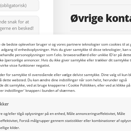
er
Øvrige kont
Silage Safe
ve de bedste oplevelser bruger vi og vores partnere teknologier som cookies til 
å adgang til enhedsoplysninger. Hvis du giver samtykke til disse teknologier, kan v
Huningspaed 4a
behandle personoplysninger som f.eks. browseradfærd eller unikke ID'er på dett
8567 LL Oudemird
kke-)personlige annoncer. Hvis du ikke giver samtykke eller trækker dit samtykke t
The Netherlands
virke visse funktioner negativt.
der for samtykke til ovenstående eller vælge delvist samtykke. Dine valg vil kun b
å dette websted. Du kan ændre dine indstillinger når som helst, herunder også
E-mailadress
de dit samtykke, ved at bruge knapperne i Cookie Politikken, eller ved at klikke på
rer indstillinger' knappen i bunden af skærmen.
kontakt@silagesafe.
ikker
 og/eller tilgå oplysninger på en enhed, Måle annonceringseffektivitet, Måle
effektivitet, Forstå målgrupper gennem statistikker eller kombinationer af oplys
ellige kilder.