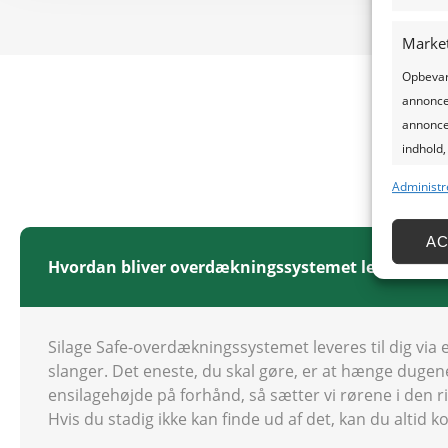
Marke
Opbevare
annoncer
annoncer
Of
indhold,
Administr
Funkti
Matche o
A
Identifi
Hvordan bliver overdækningssystemet leveret til 
Sikre 
præse
Silage Safe-overdækningssystemet leveres til dig via
databe
slanger. Det eneste, du skal gøre, er at hænge dugene
ensilagehøjde på forhånd, så sætter vi rørene i den ri
Hvis du stadig ikke kan finde ud af det, kan du altid