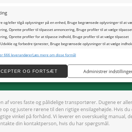
ting
 og/eller tilgå oplysninger på en enhed, Bruge begrænsede oplysninger til at v
ing, Oprette profiler til tilpasset annoncering, Bruge profiler til at vælge tilpasse
ing, Oprette profiler for at tilpasse indhold, Bruge profiler til at vælge tilpasset
te stillede spørgsmål
 Udvikle og forbedre tjenester, Bruge begrænsede oplysninger til at vælge indhol
er 666 leverandører
Læs mere om disse formål
oner
Al
g kombinere data fra andre datakilder, Tilknytte forskellige enheder,
Administrer indstillinge
CCEPTER OG FORTSÆT
cere enheder baseret på oplysninger, der sendes automatisk.
dig?
sikkerhed, forebygge og påvise svig, samt rette fejl, Levere og
ntere annoncering og indhold, Gem og kommunikér
Al
 en af vores faste og pålidelige transportører. Dugene er a
skyttelsesvalg.
 op og justere rørene til den rigtige ensilagehøjde. Hvis du
gtige vinkel på forhånd. Vi leverer en overskuelig manual, d
 kontakte din kontaktperson, hvis du har spørgsmål.