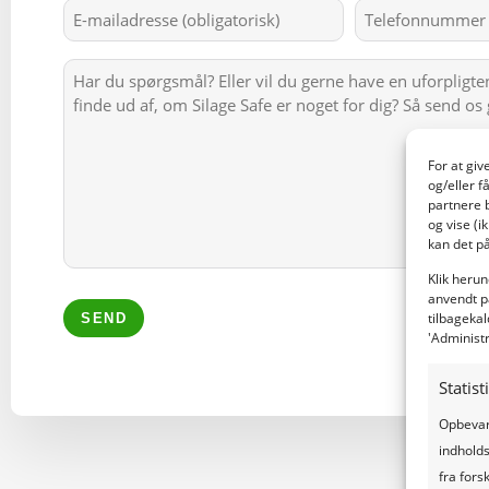
E-
Telefoonnumm
mailadres
(Påkrævet)
Bericht
For at gi
og/eller f
partnere 
og vise (i
kan det på
Klik herun
anvendt p
tilbagekal
'Administ
Alternative:
Statist
Opbevare
indholds
fra forsk