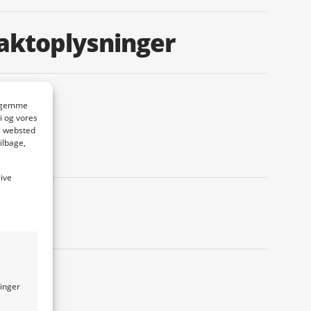
aktoplysninger
at gemme
i og vores
e websted
um
ilbage,
live
e
dk
ninger