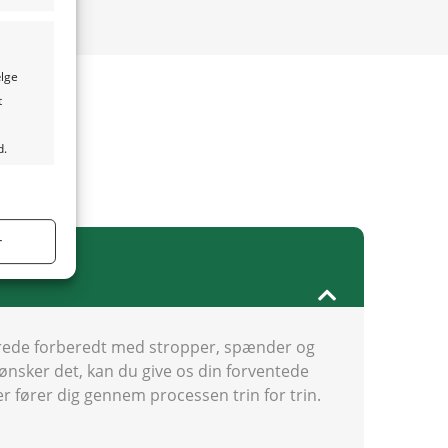
ælge
t
d.
tid aktiv
r
tid aktiv
llerede forberedt med stropper, spænder og
 ønsker det, kan du give os din forventede
er fører dig gennem processen trin for trin.