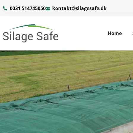
0031 514745050
kontakt@silagesafe.dk
Home