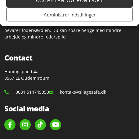
ACCEPTER OG FORTSÆT
Silage Safe
Administrer indstillinger
Silage Safe hjælper kvægavlere med at dække deres foder på
den bedst mulige måde. En luft- og vandtæt overdækning
bevarer foderværdien. Du kan spare penge med mindre
arbejde og mindre foderspild
Contact
Huningspaed 4a
8567 LL Oudemirdum
0031 514745050
kontakt@silagesafe.dk
Social media