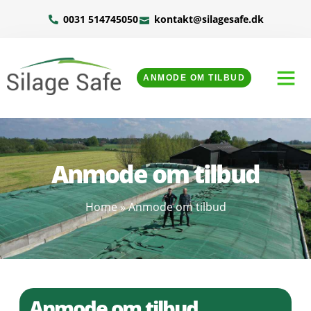
0031 514745050
kontakt@silagesafe.dk
ANMODE OM TILBUD
Anmode om tilbud
Home
»
Anmode om tilbud
Anmode om tilbud