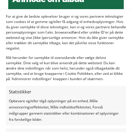
Udfyld formularen, så kontakter vi dig inden for et par
For at give de bedste oplevelser bruger vi og vores partnere teknologier
dage. Under den første skæring og majs høst, normalt
som cookies til at gemme og/eller få adgang til enhedsoplysninger. Hvis
inden for 24 timer.
du giver samtykke til disse teknologier, kan vi og vores partnere behandle
personoplysninger som f.eks. browseradfærd eller unikke ID'er på dette
websted og vise (ikke-)personlige annoncer. Hvis du ikke giver samtykke
Name
eller trækker dit samtykke tilbage, kan det påvirke visse funktioner
(Påkrævet)
negativt.
Klik herunder for samtykke til ovenstående eller vælge delvist
samtykke. Dine valg vil kun blive anvendt på dette websted. Du kan
ændre dine indstillinger når som helst, herunder også tilbagekalde dit
samtykke, ved at bruge knapperne i Cookie Politikken, eller ved at klikke
E-
på 'Administrer indstillinger' knappen i bunden af skærmen.
mailadresse
Statistikker
(Påkrævet)
Telefonnummer
Opbevare og/eller tilgå oplysninger på en enhed, Måle
(Påkrævet)
annonceringseffektivitet, Måle indholdseffektivitet, Forstå
målgrupper gennem statistikker eller kombinationer af oplysninger
Stedets
fra forskellige kilder.
navn
(Påkrævet)