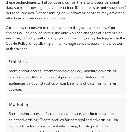
these technologies will allow us and our partners to process personal
data such as browsing behavior or unique IDs on this site and show (non-)
personalized ads. Not consenting or withdrawing consent, may adversely
affect certain features and functions.
Efternavn
Click below to consent to the above or make granular choices. Your
choices will be applied to this site only. You can change your settings at
any time, including withdrawing your consent, by using the toggles on the
Cookie Policy, or by clicking on the manage consent button at the bottom
E-
of the screen.
mailadres
Statistics
(Vereist)
Telefoonnummer
Store and/or access information on a device, Measure advertising
performance, Measure content performance, Understand
audiences through statistics or combinations of data from different
Bericht
sources.
Marketing
Store and/or access information on a device, Use limited data to
select advertising, Create profiles for personalised advertising, Use
profiles to select personalised advertising, Create profiles to