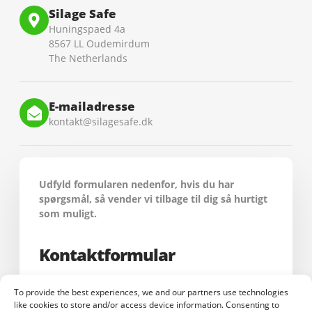
Silage Safe
Huningspaed 4a
8567 LL Oudemirdum
The Netherlands
E-mailadresse
kontakt@silagesafe.dk
Udfyld formularen nedenfor, hvis du har
spørgsmål, så vender vi tilbage til dig så hurtigt
som muligt.
Kontaktformular
To provide the best experiences, we and our partners use technologies
Naam
Fornavn
like cookies to store and/or access device information. Consenting to
(Vereist)