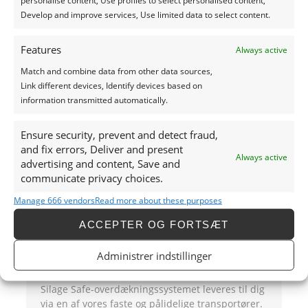
personalise content, Use profiles to select personalised content,
Develop and improve services, Use limited data to select content.
Features
Always active
Match and combine data from other data sources,
Alternative:
Link different devices, Identify devices based on
information transmitted automatically.
Ensure security, prevent and detect fraud,
and fix errors, Deliver and present
Always active
advertising and content, Save and
Ofte stillede spørgsmål
communicate privacy choices.
Manage 666 vendors
Read more about these purposes
ACCEPTER OG FORTSÆT
Hvordan bliver overdækningssystemet
leveret til dig?
Administrer indstillinger
Silage Safe-overdækningssystemet leveres til dig
via en af vores faste og pålidelige transportører.