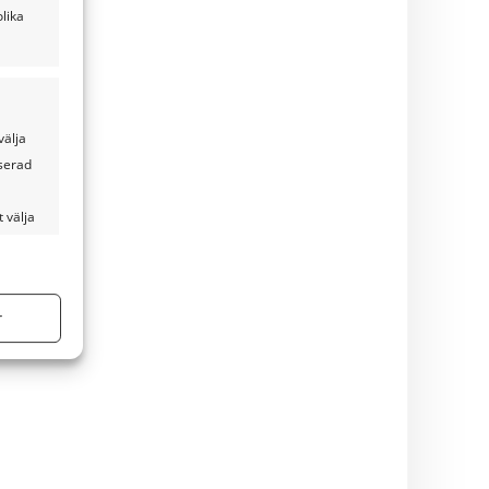
lika
välja
iserad
 välja
ltid aktiv
r
ltid aktiv