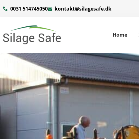
0031 514745050
kontakt@silagesafe.dk
Home