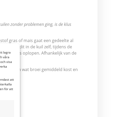
uilen zonder problemen ging, is de klus
stof gras of mais gaat een gedeelte al
gebeurt dit in de kuil zelf, tijdens de
tt lagra
kunnen fors oplopen. Afhankelijk van de
ch våra
och visa
verka
nderzochten wat broei gemiddeld kost en
endast att
återkalla
n för att