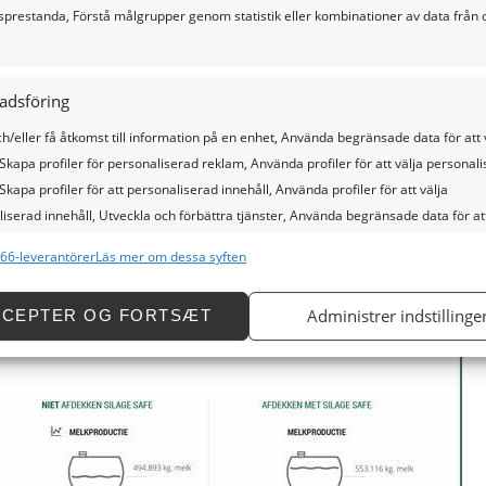
sprestanda, Förstå målgrupper genom statistik eller kombinationer av data från o
adsföring
h/eller få åtkomst till information på en enhet, Använda begränsade data för att 
Skapa profiler för personaliserad reklam, Använda profiler för att välja personal
Skapa profiler för att personaliserad innehåll, Använda profiler för att välja
iserad innehåll, Utveckla och förbättra tjänster, Använda begränsade data för att
.
66-leverantörer
Läs mer om dessa syften
oner
Al
Administrer indstillinge
CCEPTER OG FORTSÆT
och kombinerar data från andra datakällor, Länka olika enheter, Identifierar
 baserat på information som överförs automatiskt.
tälla säkerhet, förhindra och upptäcka bedrägerier samt
a fel, Leverera och visa reklam och innehåll, Spara och
Al
a dina integritetsval.