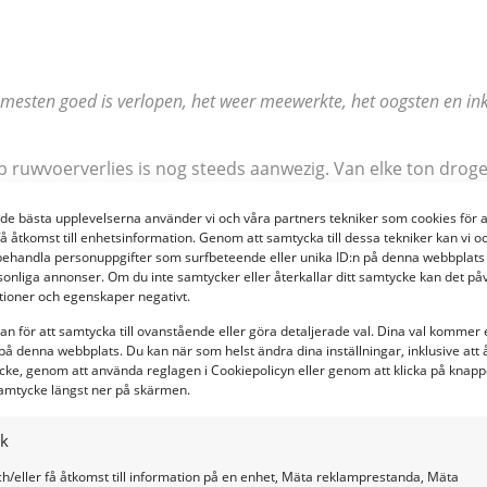
mesten goed is verlopen, het weer meewerkte, het oogsten en ink
op ruwvoerverlies is nog steeds aanwezig. Van elke ton droge
or verliezen tijdens het in- en uitkuilen, maar hoofdzakelijk 
 de bästa upplevelserna använder vi och våra partners tekniker som cookies för a
 kuilen broei of schimmel bevat.
En de verliezen door broei 
få åtkomst till enhetsinformation. Genom att samtycka till dessa tekniker kan vi o
 worden.
behandla personuppgifter som surfbeteende eller unika ID:n på denna webbplats 
sonliga annonser. Om du inte samtycker eller återkallar ditt samtycke kan det på
e dit duidelijk gemaakt in onderstaande infographic. We o
ktioner och egenskaper negativt.
an för att samtycka till ovanstående eller göra detaljerade val. Dina val kommer 
på denna webbplats. Du kan när som helst ändra dina inställningar, inklusive att 
cke, genom att använda reglagen i Cookiepolicyn eller genom att klicka på knappe
amtycke längst ner på skärmen.
ik
h/eller få åtkomst till information på en enhet, Mäta reklamprestanda, Mäta