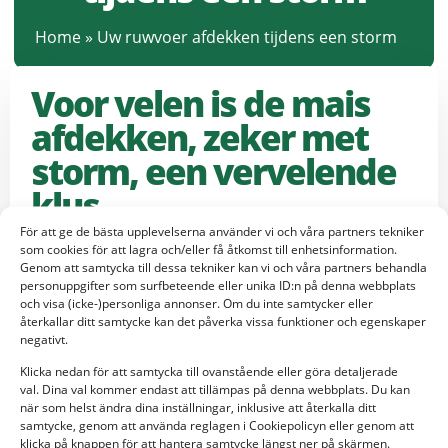
Home
»
Uw ruwvoer afdekken tijdens een storm
Voor velen is de mais
afdekken, zeker met
storm, een vervelende
klus
För att ge de bästa upplevelserna använder vi och våra partners tekniker
som cookies för att lagra och/eller få åtkomst till enhetsinformation.
Een nat voorjaar en een extreem droge zomer hebben ervoor
Genom att samtycka till dessa tekniker kan vi och våra partners behandla
personuppgifter som surfbeteende eller unika ID:n på denna webbplats
gezorgd dat gras- en maisoogst niet naar wens is gegaan.
och visa (icke-)personliga annonser. Om du inte samtycker eller
Velen moeten dit jaar al veel eerder de maisoogst
återkallar ditt samtycke kan det påverka vissa funktioner och egenskaper
binnenhalen, om over het afdekken nog niet te spreken. Voor
negativt.
velen is de mais afdekken een vervelende klus. Het gaat vaak
Klicka nedan för att samtycka till ovanstående eller göra detaljerade
gepaard met stress en najaarsweer, zoals harde wind.
val. Dina val kommer endast att tillämpas på denna webbplats. Du kan
Als de mais met kuilplastic afgedekt moet worden,
när som helst ändra dina inställningar, inklusive att återkalla ditt
samtycke, genom att använda reglagen i Cookiepolicyn eller genom att
ontstaat er bij windkracht 3 al een probleem. Probeert u
klicka på knappen för att hantera samtycke längst ner på skärmen.