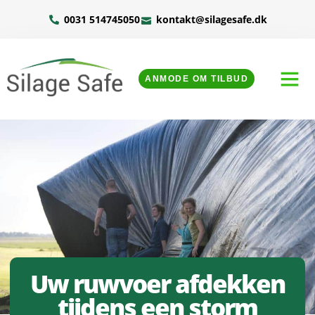
0031 514745050
kontakt@silagesafe.dk
ANMODE OM TILBUD
Uw ruwvoer afdekken
tijdens een storm