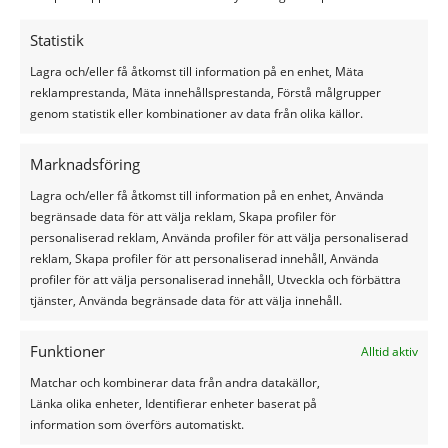
maar eens het plastic op dezelfde plek te houden,
zonder dat het weer omhoog waait. En als het dan
Statistik
eenmaal strak ligt, is het lastig dit ook strak te houden.
En hoe vervelend is dat wel niet?
Lagra och/eller få åtkomst till information på en enhet, Mäta
reklamprestanda, Mäta innehållsprestanda, Förstå målgrupper
Weinig handen maken licht werk
genom statistik eller kombinationer av data från olika källor.
Gelukkig hebben we daar bij Silage Safe rekening mee
Marknadsföring
gehouden. Onder het afdeksysteem, komt eerst
landbouwplastic dat aan beide zijden dubbel over de
Lagra och/eller få åtkomst till information på en enhet, Använda
kuil komt: van de linkerwand naar de rechterwand en
begränsade data för att välja reklam, Skapa profiler för
andersom. Daarna kunt u eenvoudig met twee man de
personaliserad reklam, Använda profiler för att välja personaliserad
kuil sluiten. Eén persoon houdt een gedeelte
reklam, Skapa profiler för att personaliserad innehåll, Använda
landbouwplastic strak en de ander bevestigt de Silage
profiler för att välja personaliserad innehåll, Utveckla och förbättra
Safe doeken aan elkaar. U kunt dus per twee meter de
tjänster, Använda begränsade data för att välja innehåll.
doeken direct strak over de kuil krijgen. Als alle doeken
vastliggen, kunt u de doeken extra strak aanspannen met
Funktioner
Alltid aktiv
de speciale spanner.
Matchar och kombinerar data från andra datakällor,
Länka olika enheter, Identifierar enheter baserat på
Afdekken met de hele familie is soms
information som överförs automatiskt.
noodzakelijk kwaad bij harde wind