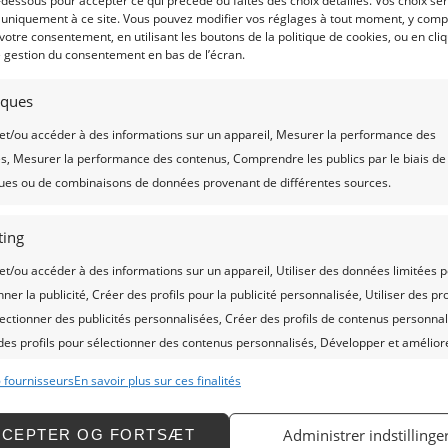
gewas goed in de
-dessous pour accepter ce qui précède ou faites des choix détaillés. Vos choix se
 uniquement à ce site. Vous pouvez modifier vos réglages à tout moment, y compr
 votre consentement, en utilisant les boutons de la politique de cookies, ou en cli
e gestion du consentement en bas de l’écran.
tiques
et/ou accéder à des informations sur un appareil, Mesurer la performance des
nen ontwikkelen. In de zeer vroeg gezaaide percelen wordt de
és, Mesurer la performance des contenus, Comprendre les publics par le biais de
nd nu schaars. Hoewel het gewas tekenen van droogte kan la
ques ou de combinaisons de données provenant de différentes sources.
g drogestof heeft het 450 mm water nodig (wat bij gras ove
 zo, dan heeft de plant te maken met vochttekort. Tijdens w
ting
et/ou accéder à des informations sur un appareil, Utiliser des données limitées 
nner la publicité, Créer des profils pour la publicité personnalisée, Utiliser des pro
ectionner des publicités personnalisées, Créer des profils de contenus personnal
 des profils pour sélectionner des contenus personnalisés, Développer et amélior
l te houden. Af en toe het gewas inspecteren is erg zinvol o
, Utiliser des données limitées pour sélectionner le contenu.
van blad- en stengelontwikkeling is de vochtbehoefte nog niet
 fournisseurs
En savoir plus sur ces finalités
adium heeft beregenen nog weinig meerwaarde.
onnalités
Toujour
Administrer indstillinge
CCEPTER OG FORTSÆT