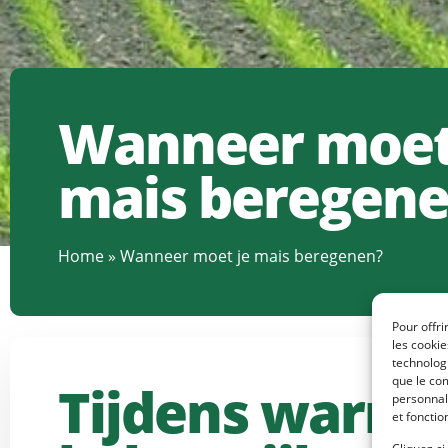
Wanneer moet
mais beregen
Home
»
Wanneer moet je mais beregenen?
Pour offri
les cooki
technologi
que le com
Tijdens warme 
personnal
et fonctio