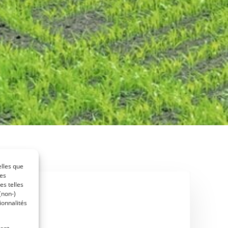
elles que
ces
es telles
(non-)
dus
ionnalités