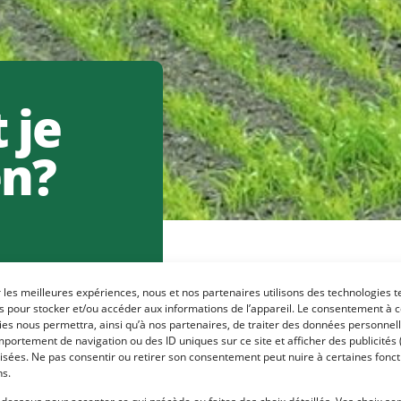
 je
en?
r les meilleures expériences, nous et nos partenaires utilisons des technologies t
es pour stocker et/ou accéder aux informations de l’appareil. Le consentement à 
es nous permettra, ainsi qu’à nos partenaires, de traiter des données personnell
portement de navigation ou des ID uniques sur ce site et afficher des publicités 
perioden is het 
isées. Ne pas consentir ou retirer son consentement peut nuire à certaines fonct
ns.