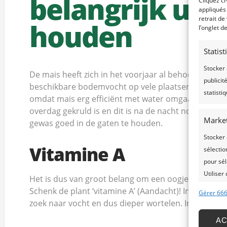
belangrijk uw 
Cliquez ci
appliqués
retrait de
houden
l’onglet d
Statis
Stocker 
De mais heeft zich in het voorjaar al behoorlijk kun
publicit
beschikbare bodemvocht op vele plaatsen in Nederla
statisti
omdat mais erg efficiënt met water omgaat. Voor 1 k
overdag gekruld is en dit is na de nacht nog steeds
Marke
gewas goed in de gaten te houden.
Stocker 
Vitamine A
sélectio
pour sél
Utiliser
Het is dus van groot belang om een oogje in het zei
services
Schenk de plant ‘vitamine A’ (Aandacht)! In de fase 
Gérer 666
zoek naar vocht en dus dieper wortelen. In dit st
Foncti
A