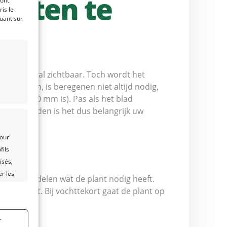
 gaten te
ront
is le
quant sur
 aar zelfs al zichtbaar. Toch wordt het
ten zien, is beregenen niet altijd nodig,
rigens 700 mm is). Pas als het blad
arme perioden is het dus belangrijk uw
pour
fils
isés,
er les
m te beoordelen wat de plant nodig heeft.
 erg groot. Bij vochttekort gaat de plant op
s activé
r