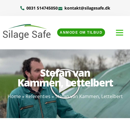
0031 514745050
kontakt@silagesafe.dk
ANMODE OM TILBUD
Stefan van
Kammen, Lettelbert
Home
»
Referenties
»
Stefan van Kammen, Lettelbert