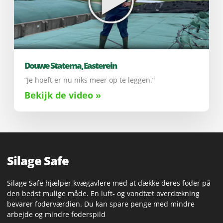
Douwe Statema, Easterein
“Je hoeft er nu niks meer op te leggen.”
Bekijk de video »
Silage Safe
Silage Safe hjælper kvægavlere med at dække deres foder på
den bedst mulige måde. En luft- og vandtæt overdækning
bevarer foderværdien. Du kan spare penge med mindre
arbejde og mindre foderspild