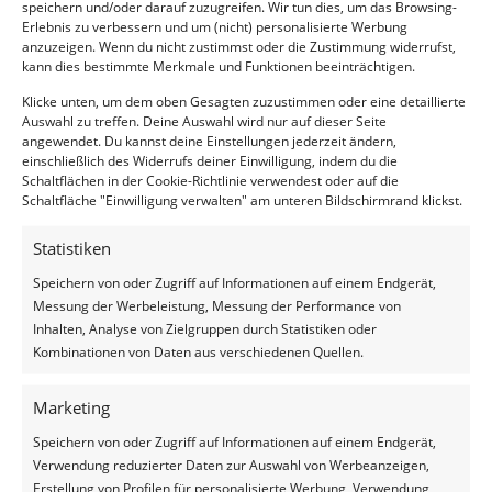
speichern und/oder darauf zuzugreifen. Wir tun dies, um das Browsing-
Erlebnis zu verbessern und um (nicht) personalisierte Werbung
anzuzeigen. Wenn du nicht zustimmst oder die Zustimmung widerrufst,
Wat kunt u tijdens het uitkuilen
kann dies bestimmte Merkmale und Funktionen beeinträchtigen.
van snijmais nog doen tegen
Klicke unten, um dem oben Gesagten zuzustimmen oder eine detaillierte
Auswahl zu treffen. Deine Auswahl wird nur auf dieser Seite
broei?
angewendet. Du kannst deine Einstellungen jederzeit ändern,
einschließlich des Widerrufs deiner Einwilligung, indem du die
Voorkom bij uitkuilen dat de lucht tussen het
Schaltflächen in der Cookie-Richtlinie verwendest oder auf die
Schaltfläche "Einwilligung verwalten" am unteren Bildschirmrand klickst.
plastic en het voer ver de kuil kan binnendringen.
Wanneer u werkt met ons Silage Safe systeem,
Statistiken
hoeft u hier geen maatregelen voor te nemen. U
heeft met het afdekken de kleden al zo goed
Speichern von oder Zugriff auf Informationen auf einem Endgerät,
mogelijk aangespannen en dit later een paar keer
Messung der Werbeleistung, Messung der Performance von
herhaald. De kleden liggen allemaal strak; ook net
Inhalten, Analyse von Zielgruppen durch Statistiken oder
achter het snijvlak.
Kombinationen von Daten aus verschiedenen Quellen.
Tijdens het voeren is een glad snijvlak belangrijk.
Daar komt de juiste voersnelheid bij; in de winter
Marketing
is dit zo’n 1,5 meter per week en in de zomer
minimaal 2 meter per week. In de winter sluit u bij
Speichern von oder Zugriff auf Informationen auf einem Endgerät,
voorkeur het snijvlak tussentijds af, maar dit wordt
Verwendung reduzierter Daten zur Auswahl von Werbeanzeigen,
afgeraden in de zomer i.v.m. verhoging van de
Erstellung von Profilen für personalisierte Werbung, Verwendung