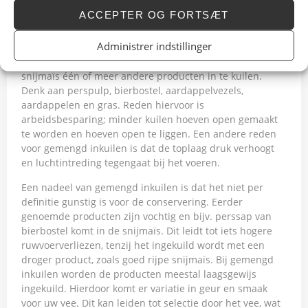
ACCEPTER OG FORTSÆT
Gemengd inkuilen
Administrer indstillinger
In sommige situaties kiest men ervoor om samen met
snijmaïs één of meer andere producten in te kuilen.
Denk aan perspulp, bierbostel, aardappelvezels,
aardappelen en gras. Reden hiervoor is
arbeidsbesparing; minder kuilen hoeven open gemaakt
te worden en hoeven open te liggen. Een andere reden
voor gemengd inkuilen is dat de toplaag druk verhoogt
en luchtintreding tegengaat bij het voeren.
Een nadeel van gemengd inkuilen is dat het niet per
definitie gunstig is voor de conservering. Eerder
genoemde producten zijn vochtig en bijv. perssap van
bierbostel komt in de snijmaïs. Dit leidt tot iets hogere
ruwvoerverliezen, tenzij het ingekuild wordt met een
droger product, zoals goed rijpe snijmaïs. Bij gemengd
inkuilen worden de producten meestal laagsgewijs
ingekuild. Hierdoor komt er variatie in geur en smaak
voor uw vee. Dit kan leiden tot selectie door het vee, wat