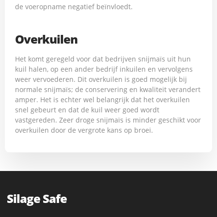
de voeropname negatief beïnvloedt.
Overkuilen
Het komt geregeld voor dat bedrijven snijmaïs uit hun
kuil halen, op een ander bedrijf inkuilen en vervolgens
weer vervoederen. Dit overkuilen is goed mogelijk bij
normale snijmaïs; de conservering en kwaliteit verandert
amper. Het is echter wel belangrijk dat het overkuilen
snel gebeurt en dat de kuil weer goed wordt
vastgereden. Zeer droge snijmaïs is minder geschikt voor
overkuilen door de vergrote kans op broei.
Silage Safe