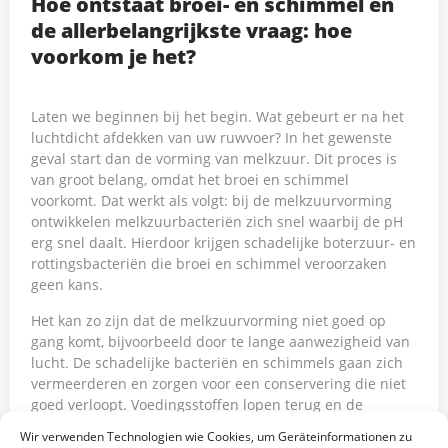
Hoe ontstaat broei- en schimmel en
de allerbelangrijkste vraag: hoe
voorkom je het?
Laten we beginnen bij het begin. Wat gebeurt er na het
luchtdicht afdekken van uw ruwvoer? In het gewenste
geval start dan de vorming van melkzuur. Dit proces is
van groot belang, omdat het broei en schimmel
voorkomt. Dat werkt als volgt: bij de melkzuurvorming
ontwikkelen melkzuurbacteriën zich snel waarbij de pH
erg snel daalt. Hierdoor krijgen schadelijke boterzuur- en
rottingsbacteriën die broei en schimmel veroorzaken
geen kans.
Het kan zo zijn dat de melkzuurvorming niet goed op
gang komt, bijvoorbeeld door te lange aanwezigheid van
lucht. De schadelijke bacteriën en schimmels gaan zich
vermeerderen en zorgen voor een conservering die niet
goed verloopt. Voedingsstoffen lopen terug en de
productie van warmte komt op gang. Het gevolg is een
Wir verwenden Technologien wie Cookies, um Geräteinformationen zu
groot ruwvoerverlies.