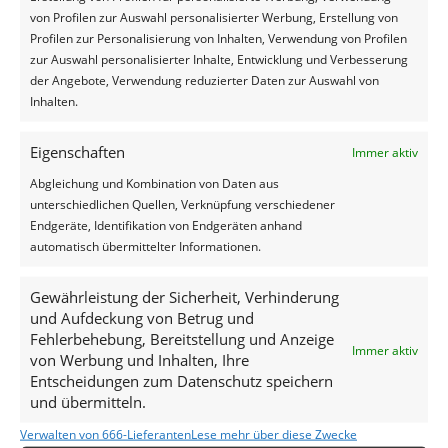
temperatuur en de luchtvochtigheid achter het
von Profilen zur Auswahl personalisierter Werbung, Erstellung von
plastic.
Profilen zur Personalisierung von Inhalten, Verwendung von Profilen
zur Auswahl personalisierter Inhalte, Entwicklung und Verbesserung
Heeft u al broei en schimmel in
der Angebote, Verwendung reduzierter Daten zur Auswahl von
Inhalten.
uw snijmaiskuil? Dan kunt u de
volgende maatregelen
Eigenschaften
Immer aktiv
overwegen:
Abgleichung und Kombination von Daten aus
unterschiedlichen Quellen, Verknüpfung verschiedener
De broeiende kuil luchtdicht afsluiten, laten
Endgeräte, Identifikation von Endgeräten anhand
afkoelen en een andere kuil openmaken. Geen
automatisch übermittelter Informationen.
andere kuil tot uw beschikking? U kunt er ook voor
kiezen diezelfde kuil aan de andere kant te openen
Gewährleistung der Sicherheit, Verhinderung
als dit mogelijk is.
und Aufdeckung von Betrug und
Het broeiende gedeelte uit de kuil halen en apart
Fehlerbehebung, Bereitstellung und Anzeige
inkuilen (evt. met een broeibestrijdingsmiddel).
Immer aktiv
von Werbung und Inhalten, Ihre
Uw voersnelheid verhogen door de gehele kuil
Entscheidungen zum Datenschutz speichern
open te maken en de bovenlaag eraf te halen.
und übermitteln.
Vervolgens kuilt u opnieuw in en dekt u opnieuw
weer af. De kuil is nu minder hoog waardoor u
Verwalten von 666-Lieferanten
Lese mehr über diese Zwecke
sneller kunt voeren.