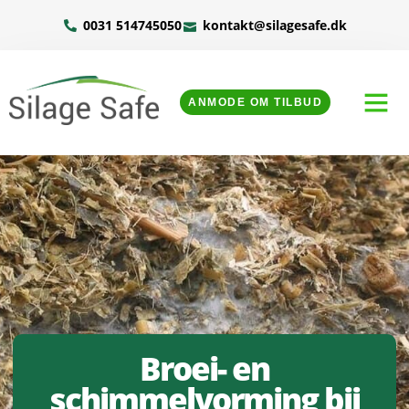
0031 514745050
kontakt@silagesafe.dk
ANMODE OM TILBUD
Broei- en
schimmelvorming bij