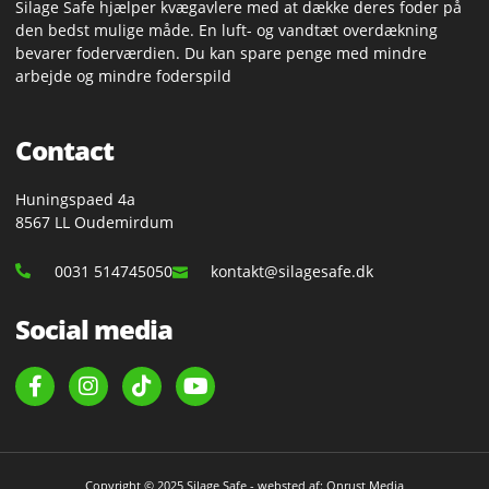
Silage Safe hjælper kvægavlere med at dække deres foder på
den bedst mulige måde. En luft- og vandtæt overdækning
bevarer foderværdien. Du kan spare penge med mindre
arbejde og mindre foderspild
Contact
Huningspaed 4a
8567 LL Oudemirdum
0031 514745050
kontakt@silagesafe.dk
Social media
Copyright © 2025 Silage Safe - websted af: Onrust Media