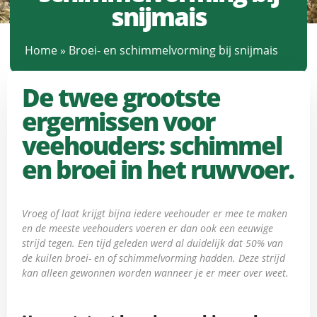
snijmais
Home
»
Broei- en schimmelvorming bij snijmais
De twee grootste
ergernissen voor
veehouders: schimmel
en broei in het ruwvoer.
Vroeg of laat krijgt bijna iedere veehouder er mee te maken
en de meeste veehouders voeren er dan ook een eeuwige
strijd tegen. Een tijd geleden werd al duidelijk dat 50% van
de kuilen broei- en of schimmelvorming hadden. Deze strijd
kan alleen gewonnen worden wanneer je er meer over weet.